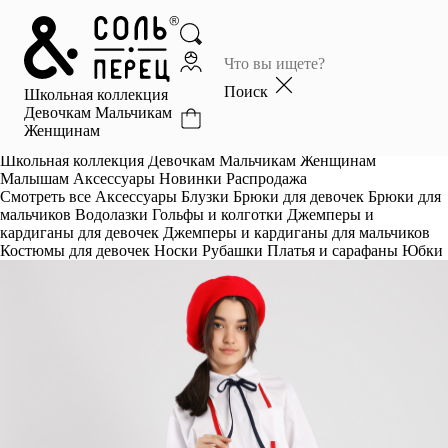
Главная
Каталог
Поиск
Школьная коллекция
Избранное
Девочкам
Мальчикам
Женщинам
Профиль
Корзина
Школьная коллекция
Девочкам
Мальчикам
Женщинам
Малышам
Аксессуары
Новинки
Распродажа
Смотреть все
Аксессуары
Блузки
Брюки для девочек
Брюки для
мальчиков
Водолазки
Гольфы и колготки
Джемперы и
кардиганы для девочек
Джемперы и кардиганы для мальчиков
Костюмы для девочек
Носки
Рубашки
Платья и сарафаны
Юбки