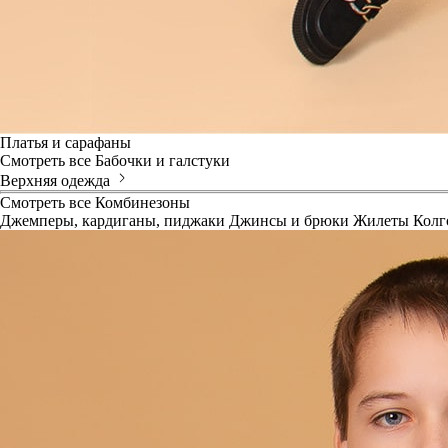
Платья и сарафаны
Смотреть все
Бабочки и галстуки
Верхняя одежда
Смотреть все
Комбинезоны
Джемперы, кардиганы, пиджаки
Джинсы и брюки
Жилеты
Колг