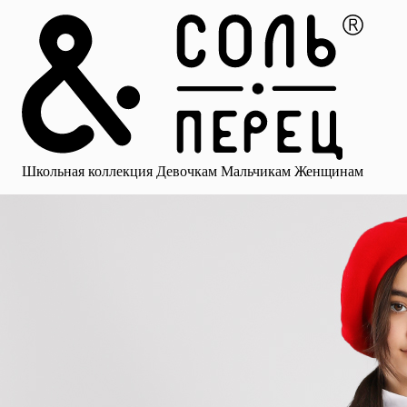
Главная
Каталог
Избранное
Профиль
Корзина
Школьная коллекция
Девочкам
Мальчикам
Женщинам
Малыша
Смотреть все
Аксессуары
Блузки
Брюки для девочек
Брюки для 
Школьная коллекция
Девочкам
Мальчикам
Женщинам
для девочек
Носки
Рубашки
Платья и сарафаны
Юбки