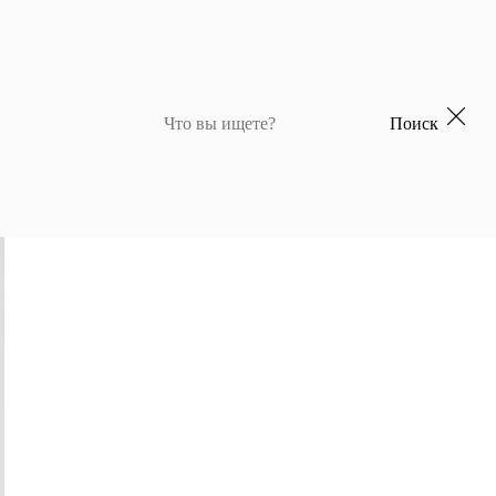
Поиск
 для девочек
Джемперы и кардиганы для мальчиков
Костюмы