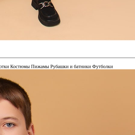
отки
Костюмы
Пижамы
Рубашки и батники
Футболки