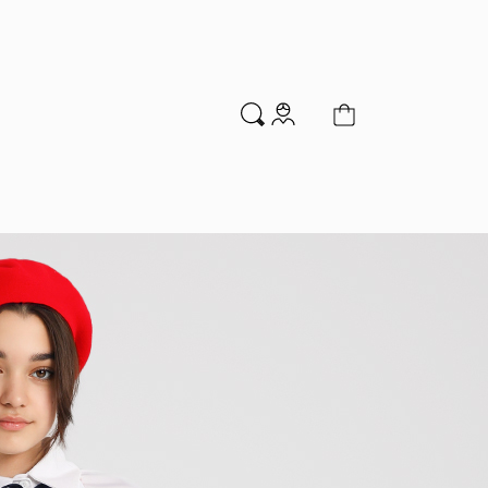
м
Аксессуары
Новинки
Распродажа
мальчиков
Водолазки
Гольфы и колготки
Джемперы и кардиганы