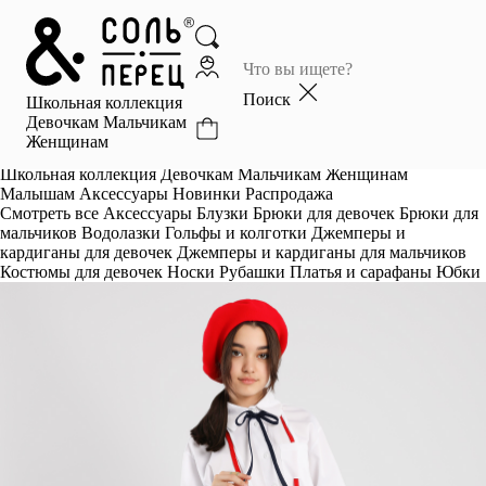
Главная
Каталог
Поиск
Школьная коллекция
Избранное
Девочкам
Мальчикам
Женщинам
Профиль
Корзина
Школьная коллекция
Девочкам
Мальчикам
Женщинам
Малышам
Аксессуары
Новинки
Распродажа
Смотреть все
Аксессуары
Блузки
Брюки для девочек
Брюки для
мальчиков
Водолазки
Гольфы и колготки
Джемперы и
кардиганы для девочек
Джемперы и кардиганы для мальчиков
Костюмы для девочек
Носки
Рубашки
Платья и сарафаны
Юбки