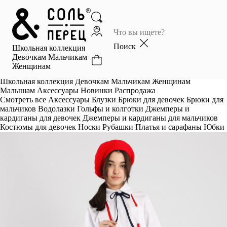
Главная
Каталог
Поиск
Школьная коллекция
Избранное
Девочкам
Мальчикам
Женщинам
Профиль
Корзина
Школьная коллекция
Девочкам
Мальчикам
Женщинам
Малышам
Аксессуары
Новинки
Распродажа
Смотреть все
Аксессуары
Блузки
Брюки для девочек
Брюки для
мальчиков
Водолазки
Гольфы и колготки
Джемперы и
кардиганы для девочек
Джемперы и кардиганы для мальчиков
Костюмы для девочек
Носки
Рубашки
Платья и сарафаны
Юбки