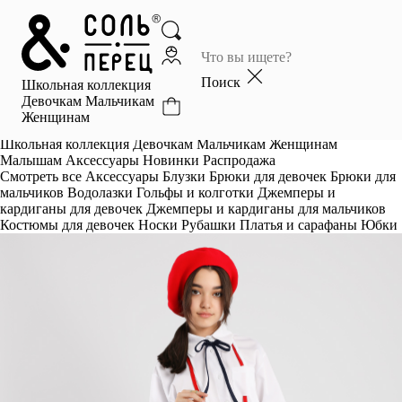
Главная
Каталог
Поиск
Школьная коллекция
Избранное
Девочкам
Мальчикам
Женщинам
Профиль
Корзина
Школьная коллекция
Девочкам
Мальчикам
Женщинам
Малышам
Аксессуары
Новинки
Распродажа
Смотреть все
Аксессуары
Блузки
Брюки для девочек
Брюки для
мальчиков
Водолазки
Гольфы и колготки
Джемперы и
кардиганы для девочек
Джемперы и кардиганы для мальчиков
Костюмы для девочек
Носки
Рубашки
Платья и сарафаны
Юбки