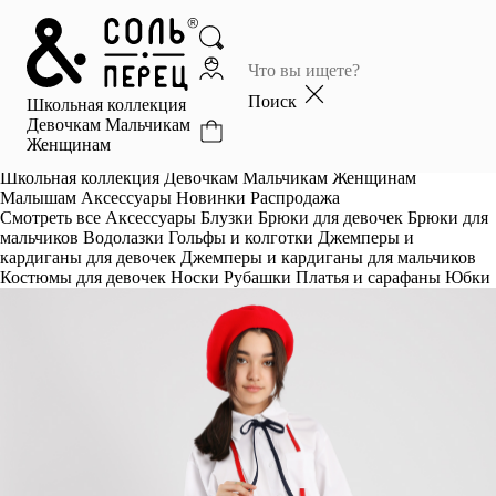
Главная
Каталог
Поиск
Школьная коллекция
Избранное
Девочкам
Мальчикам
Женщинам
Профиль
Корзина
Школьная коллекция
Девочкам
Мальчикам
Женщинам
Малышам
Аксессуары
Новинки
Распродажа
Смотреть все
Аксессуары
Блузки
Брюки для девочек
Брюки для
мальчиков
Водолазки
Гольфы и колготки
Джемперы и
кардиганы для девочек
Джемперы и кардиганы для мальчиков
Костюмы для девочек
Носки
Рубашки
Платья и сарафаны
Юбки