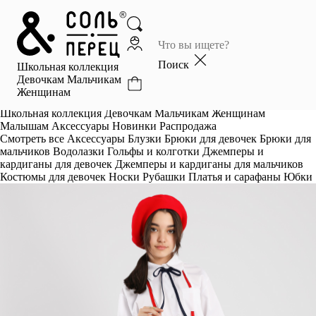
Главная
Каталог
Поиск
Школьная коллекция
Избранное
Девочкам
Мальчикам
Женщинам
Профиль
Корзина
Школьная коллекция
Девочкам
Мальчикам
Женщинам
Малышам
Аксессуары
Новинки
Распродажа
Смотреть все
Аксессуары
Блузки
Брюки для девочек
Брюки для
мальчиков
Водолазки
Гольфы и колготки
Джемперы и
кардиганы для девочек
Джемперы и кардиганы для мальчиков
Костюмы для девочек
Носки
Рубашки
Платья и сарафаны
Юбки