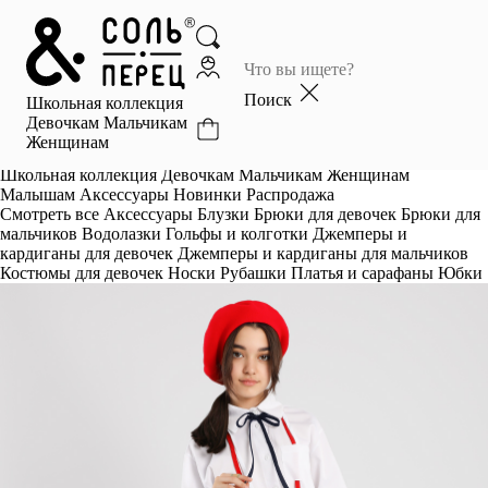
Главная
Каталог
Поиск
Школьная коллекция
Избранное
Девочкам
Мальчикам
Женщинам
Профиль
Корзина
Школьная коллекция
Девочкам
Мальчикам
Женщинам
Малышам
Аксессуары
Новинки
Распродажа
Смотреть все
Аксессуары
Блузки
Брюки для девочек
Брюки для
мальчиков
Водолазки
Гольфы и колготки
Джемперы и
кардиганы для девочек
Джемперы и кардиганы для мальчиков
Костюмы для девочек
Носки
Рубашки
Платья и сарафаны
Юбки