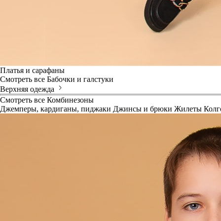
Платья и сарафаны
Смотреть все
Бабочки и галстуки
Верхняя одежда
Смотреть все
Комбинезоны
Джемперы, кардиганы, пиджаки
Джинсы и брюки
Жилеты
Колг