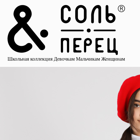
Главная
Каталог
Избранное
Профиль
Корзина
Школьная коллекция
Девочкам
Мальчикам
Женщинам
Малыша
Смотреть все
Аксессуары
Блузки
Брюки для девочек
Брюки для 
Школьная коллекция
Девочкам
Мальчикам
Женщинам
для девочек
Носки
Рубашки
Платья и сарафаны
Юбки