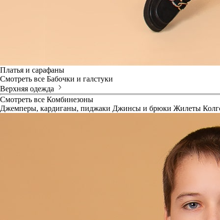
Платья и сарафаны
Смотреть все
Бабочки и галстуки
Верхняя одежда
Смотреть все
Комбинезоны
Джемперы, кардиганы, пиджаки
Джинсы и брюки
Жилеты
Колг