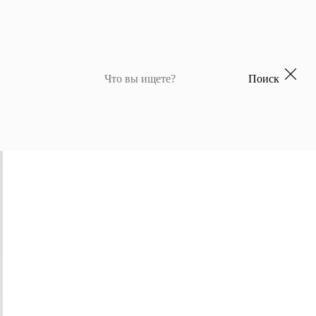
Поиск
 для девочек
Джемперы и кардиганы для мальчиков
Костюмы