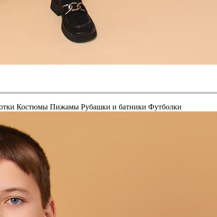
отки
Костюмы
Пижамы
Рубашки и батники
Футболки