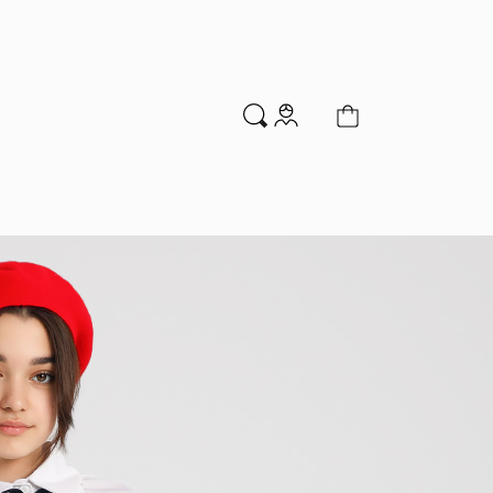
м
Аксессуары
Новинки
Распродажа
мальчиков
Водолазки
Гольфы и колготки
Джемперы и кардиганы