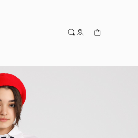
м
Аксессуары
Новинки
Распродажа
мальчиков
Водолазки
Гольфы и колготки
Джемперы и кардиганы