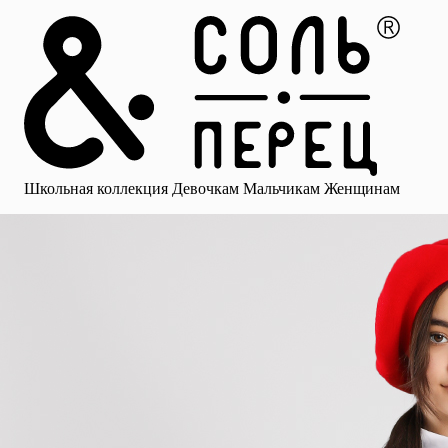
Главная
Каталог
Избранное
Профиль
Корзина
Школьная коллекция
Девочкам
Мальчикам
Женщинам
Малыша
Смотреть все
Аксессуары
Блузки
Брюки для девочек
Брюки для 
Школьная коллекция
Девочкам
Мальчикам
Женщинам
для девочек
Носки
Рубашки
Платья и сарафаны
Юбки