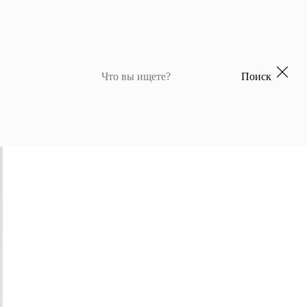
Поиск
 для девочек
Джемперы и кардиганы для мальчиков
Костюмы