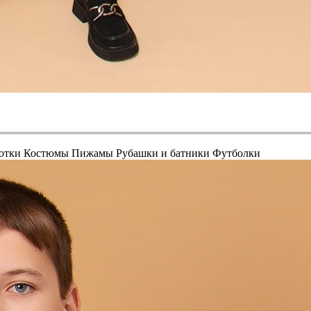
отки
Костюмы
Пижамы
Рубашки и батники
Футболки