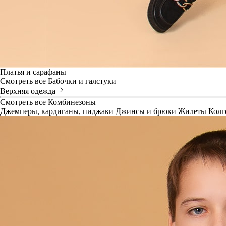
Платья и сарафаны
Смотреть все
Бабочки и галстуки
Верхняя одежда
Смотреть все
Комбинезоны
Джемперы, кардиганы, пиджаки
Джинсы и брюки
Жилеты
Колг