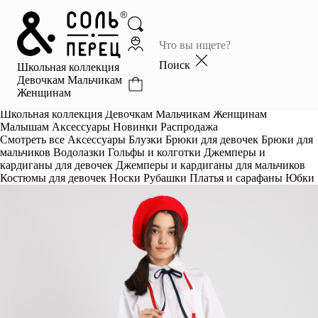
Главная
Каталог
Поиск
Школьная коллекция
Избранное
Девочкам
Мальчикам
Женщинам
Профиль
Корзина
Школьная коллекция
Девочкам
Мальчикам
Женщинам
Малышам
Аксессуары
Новинки
Распродажа
Смотреть все
Аксессуары
Блузки
Брюки для девочек
Брюки для
мальчиков
Водолазки
Гольфы и колготки
Джемперы и
кардиганы для девочек
Джемперы и кардиганы для мальчиков
Костюмы для девочек
Носки
Рубашки
Платья и сарафаны
Юбки