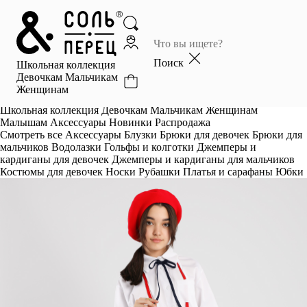
Главная
Каталог
Поиск
Школьная коллекция
Избранное
Девочкам
Мальчикам
Женщинам
Профиль
Корзина
Школьная коллекция
Девочкам
Мальчикам
Женщинам
Малышам
Аксессуары
Новинки
Распродажа
Смотреть все
Аксессуары
Блузки
Брюки для девочек
Брюки для
мальчиков
Водолазки
Гольфы и колготки
Джемперы и
кардиганы для девочек
Джемперы и кардиганы для мальчиков
Костюмы для девочек
Носки
Рубашки
Платья и сарафаны
Юбки