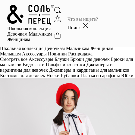
Главная
Каталог
Поиск
Школьная коллекция
Избранное
Девочкам
Мальчикам
Женщинам
Профиль
Корзина
Школьная коллекция
Девочкам
Мальчикам
Женщинам
Малышам
Аксессуары
Новинки
Распродажа
Смотреть все
Аксессуары
Блузки
Брюки для девочек
Брюки для
мальчиков
Водолазки
Гольфы и колготки
Джемперы и
кардиганы для девочек
Джемперы и кардиганы для мальчиков
Костюмы для девочек
Носки
Рубашки
Платья и сарафаны
Юбки