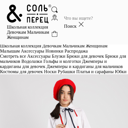
Главная
Каталог
Поиск
Школьная коллекция
Избранное
Девочкам
Мальчикам
Женщинам
Профиль
Корзина
Школьная коллекция
Девочкам
Мальчикам
Женщинам
Малышам
Аксессуары
Новинки
Распродажа
Смотреть все
Аксессуары
Блузки
Брюки для девочек
Брюки для
мальчиков
Водолазки
Гольфы и колготки
Джемперы и
кардиганы для девочек
Джемперы и кардиганы для мальчиков
Костюмы для девочек
Носки
Рубашки
Платья и сарафаны
Юбки