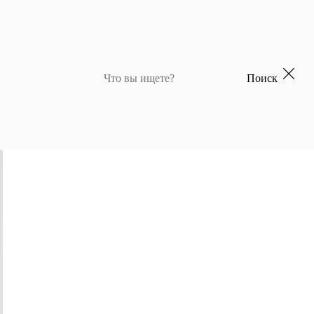
Поиск
 для девочек
Джемперы и кардиганы для мальчиков
Костюмы