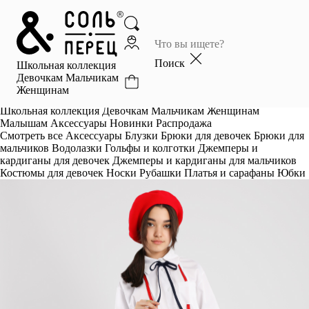
Главная
Каталог
Поиск
Школьная коллекция
Избранное
Девочкам
Мальчикам
Женщинам
Профиль
Корзина
Школьная коллекция
Девочкам
Мальчикам
Женщинам
Малышам
Аксессуары
Новинки
Распродажа
Смотреть все
Аксессуары
Блузки
Брюки для девочек
Брюки для
мальчиков
Водолазки
Гольфы и колготки
Джемперы и
кардиганы для девочек
Джемперы и кардиганы для мальчиков
Костюмы для девочек
Носки
Рубашки
Платья и сарафаны
Юбки