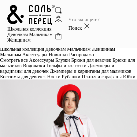
Главная
Каталог
Поиск
Школьная коллекция
Избранное
Девочкам
Мальчикам
Женщинам
Профиль
Корзина
Школьная коллекция
Девочкам
Мальчикам
Женщинам
Малышам
Аксессуары
Новинки
Распродажа
Смотреть все
Аксессуары
Блузки
Брюки для девочек
Брюки для
мальчиков
Водолазки
Гольфы и колготки
Джемперы и
кардиганы для девочек
Джемперы и кардиганы для мальчиков
Костюмы для девочек
Носки
Рубашки
Платья и сарафаны
Юбки