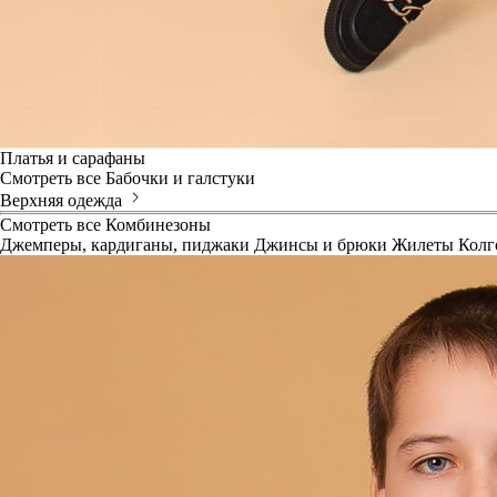
Платья и сарафаны
Смотреть все
Бабочки и галстуки
Верхняя одежда
Смотреть все
Комбинезоны
Джемперы, кардиганы, пиджаки
Джинсы и брюки
Жилеты
Колг