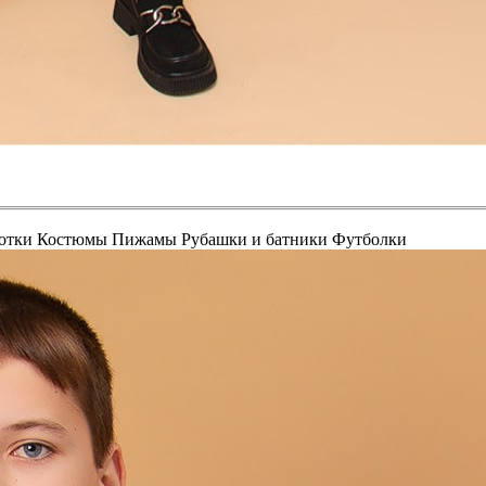
отки
Костюмы
Пижамы
Рубашки и батники
Футболки