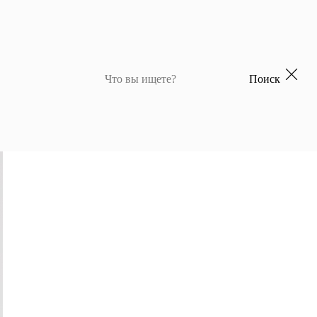
Поиск
 для девочек
Джемперы и кардиганы для мальчиков
Костюмы