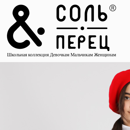
Главная
Каталог
Избранное
Профиль
Корзина
Школьная коллекция
Девочкам
Мальчикам
Женщинам
Малыша
Смотреть все
Аксессуары
Блузки
Брюки для девочек
Брюки для 
Школьная коллекция
Девочкам
Мальчикам
Женщинам
для девочек
Носки
Рубашки
Платья и сарафаны
Юбки