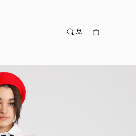
м
Аксессуары
Новинки
Распродажа
мальчиков
Водолазки
Гольфы и колготки
Джемперы и кардиганы