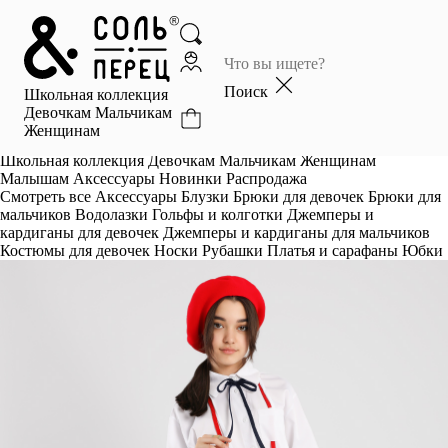
Главная
Каталог
Поиск
Школьная коллекция
Избранное
Девочкам
Мальчикам
Женщинам
Профиль
Корзина
Школьная коллекция
Девочкам
Мальчикам
Женщинам
Малышам
Аксессуары
Новинки
Распродажа
Смотреть все
Аксессуары
Блузки
Брюки для девочек
Брюки для
мальчиков
Водолазки
Гольфы и колготки
Джемперы и
кардиганы для девочек
Джемперы и кардиганы для мальчиков
Костюмы для девочек
Носки
Рубашки
Платья и сарафаны
Юбки