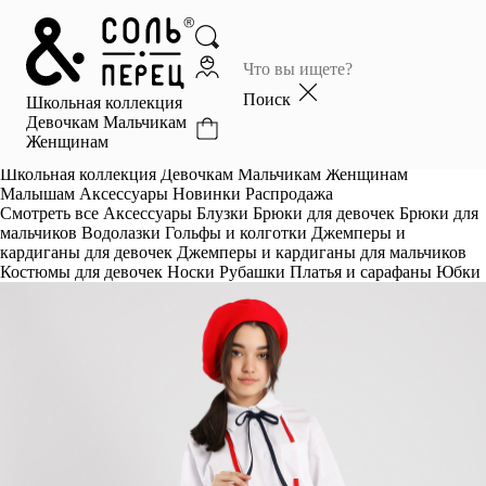
Главная
Каталог
Поиск
Школьная коллекция
Избранное
Девочкам
Мальчикам
Женщинам
Профиль
Корзина
Школьная коллекция
Девочкам
Мальчикам
Женщинам
Малышам
Аксессуары
Новинки
Распродажа
Смотреть все
Аксессуары
Блузки
Брюки для девочек
Брюки для
мальчиков
Водолазки
Гольфы и колготки
Джемперы и
кардиганы для девочек
Джемперы и кардиганы для мальчиков
Костюмы для девочек
Носки
Рубашки
Платья и сарафаны
Юбки