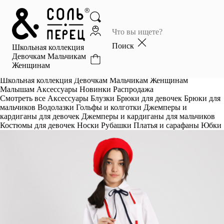
Главная
Каталог
Поиск
Школьная коллекция
Избранное
Девочкам
Мальчикам
Женщинам
Профиль
Корзина
Школьная коллекция
Девочкам
Мальчикам
Женщинам
Малышам
Аксессуары
Новинки
Распродажа
Смотреть все
Аксессуары
Блузки
Брюки для девочек
Брюки для
мальчиков
Водолазки
Гольфы и колготки
Джемперы и
кардиганы для девочек
Джемперы и кардиганы для мальчиков
Костюмы для девочек
Носки
Рубашки
Платья и сарафаны
Юбки