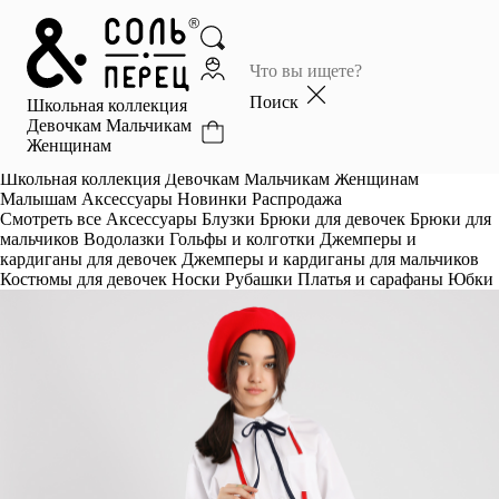
Главная
Каталог
Поиск
Школьная коллекция
Избранное
Девочкам
Мальчикам
Женщинам
Профиль
Корзина
Школьная коллекция
Девочкам
Мальчикам
Женщинам
Малышам
Аксессуары
Новинки
Распродажа
Смотреть все
Аксессуары
Блузки
Брюки для девочек
Брюки для
мальчиков
Водолазки
Гольфы и колготки
Джемперы и
кардиганы для девочек
Джемперы и кардиганы для мальчиков
Костюмы для девочек
Носки
Рубашки
Платья и сарафаны
Юбки