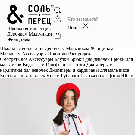
Главная
Каталог
Поиск
Школьная коллекция
Избранное
Девочкам
Мальчикам
Женщинам
Профиль
Корзина
Школьная коллекция
Девочкам
Мальчикам
Женщинам
Малышам
Аксессуары
Новинки
Распродажа
Смотреть все
Аксессуары
Блузки
Брюки для девочек
Брюки для
мальчиков
Водолазки
Гольфы и колготки
Джемперы и
кардиганы для девочек
Джемперы и кардиганы для мальчиков
Костюмы для девочек
Носки
Рубашки
Платья и сарафаны
Юбки