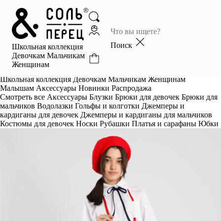
Главная
Каталог
Поиск
Школьная коллекция
Избранное
Девочкам
Мальчикам
Женщинам
Профиль
Корзина
Школьная коллекция
Девочкам
Мальчикам
Женщинам
Малышам
Аксессуары
Новинки
Распродажа
Смотреть все
Аксессуары
Блузки
Брюки для девочек
Брюки для
мальчиков
Водолазки
Гольфы и колготки
Джемперы и
кардиганы для девочек
Джемперы и кардиганы для мальчиков
Костюмы для девочек
Носки
Рубашки
Платья и сарафаны
Юбки