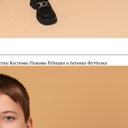
отки
Костюмы
Пижамы
Рубашки и батники
Футболки