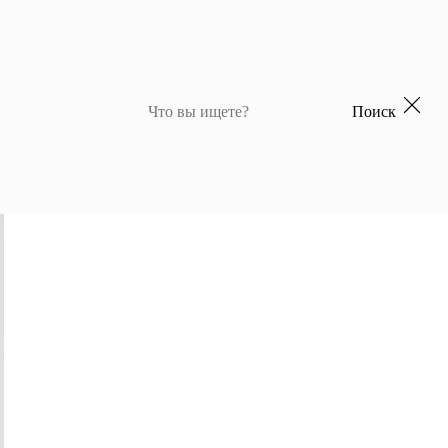
Поиск
 для девочек
Джемперы и кардиганы для мальчиков
Костюмы