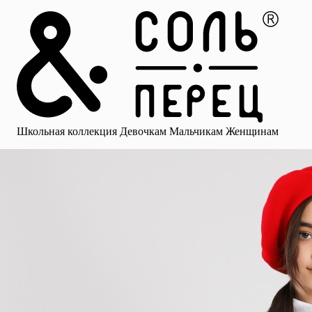
Главная
Каталог
Избранное
Профиль
Корзина
Школьная коллекция
Девочкам
Мальчикам
Женщинам
Малыша
Смотреть все
Аксессуары
Блузки
Брюки для девочек
Брюки для 
Школьная коллекция
Девочкам
Мальчикам
Женщинам
для девочек
Носки
Рубашки
Платья и сарафаны
Юбки