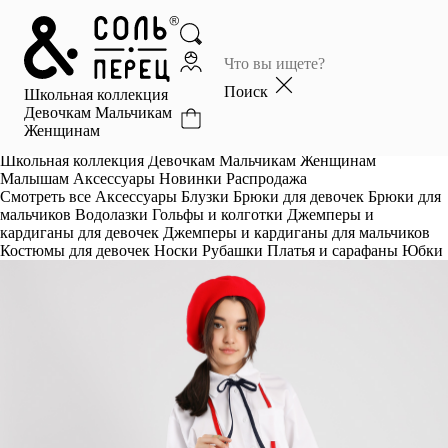
Главная
Каталог
Поиск
Школьная коллекция
Избранное
Девочкам
Мальчикам
Женщинам
Профиль
Корзина
Школьная коллекция
Девочкам
Мальчикам
Женщинам
Малышам
Аксессуары
Новинки
Распродажа
Смотреть все
Аксессуары
Блузки
Брюки для девочек
Брюки для
мальчиков
Водолазки
Гольфы и колготки
Джемперы и
кардиганы для девочек
Джемперы и кардиганы для мальчиков
Костюмы для девочек
Носки
Рубашки
Платья и сарафаны
Юбки