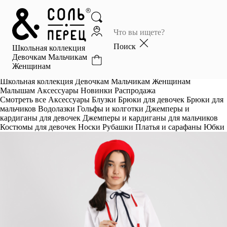
Главная
Каталог
Поиск
Школьная коллекция
Избранное
Девочкам
Мальчикам
Женщинам
Профиль
Корзина
Школьная коллекция
Девочкам
Мальчикам
Женщинам
Малышам
Аксессуары
Новинки
Распродажа
Смотреть все
Аксессуары
Блузки
Брюки для девочек
Брюки для
мальчиков
Водолазки
Гольфы и колготки
Джемперы и
кардиганы для девочек
Джемперы и кардиганы для мальчиков
Костюмы для девочек
Носки
Рубашки
Платья и сарафаны
Юбки