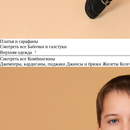
Платья и сарафаны
Смотреть все
Бабочки и галстуки
Верхняя одежда
Смотреть все
Комбинезоны
Джемперы, кардиганы, пиджаки
Джинсы и брюки
Жилеты
Колг