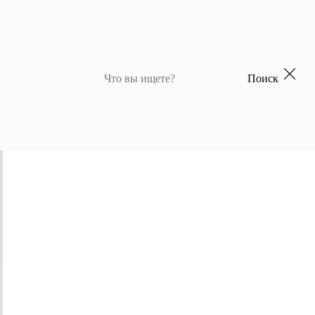
Поиск
 для девочек
Джемперы и кардиганы для мальчиков
Костюмы