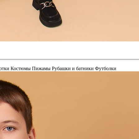
отки
Костюмы
Пижамы
Рубашки и батники
Футболки