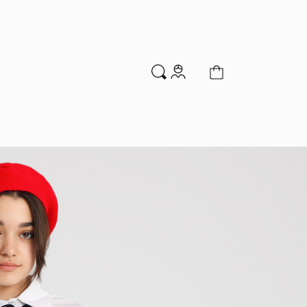
м
Аксессуары
Новинки
Распродажа
мальчиков
Водолазки
Гольфы и колготки
Джемперы и кардиганы