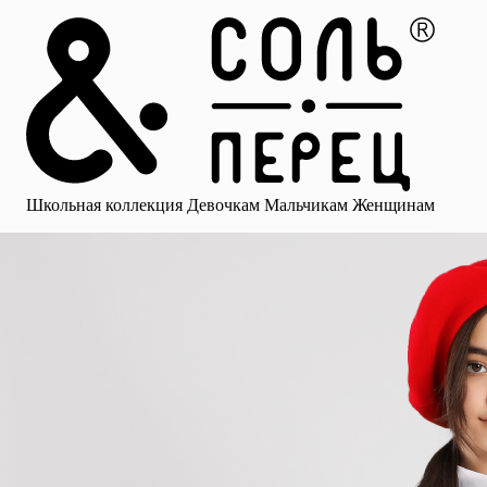
Главная
Каталог
Избранное
Профиль
Корзина
Школьная коллекция
Девочкам
Мальчикам
Женщинам
Малыша
Смотреть все
Аксессуары
Блузки
Брюки для девочек
Брюки для 
Школьная коллекция
Девочкам
Мальчикам
Женщинам
для девочек
Носки
Рубашки
Платья и сарафаны
Юбки