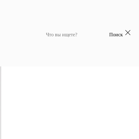
Поиск
 для девочек
Джемперы и кардиганы для мальчиков
Костюмы