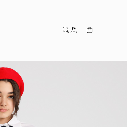
м
Аксессуары
Новинки
Распродажа
мальчиков
Водолазки
Гольфы и колготки
Джемперы и кардиганы