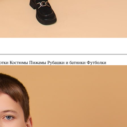
отки
Костюмы
Пижамы
Рубашки и батники
Футболки