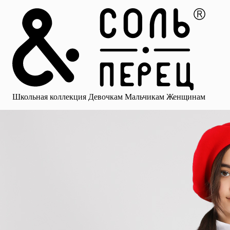
Главная
Каталог
Избранное
Профиль
Корзина
Школьная коллекция
Девочкам
Мальчикам
Женщинам
Малыша
Смотреть все
Аксессуары
Блузки
Брюки для девочек
Брюки для 
Школьная коллекция
Девочкам
Мальчикам
Женщинам
для девочек
Носки
Рубашки
Платья и сарафаны
Юбки