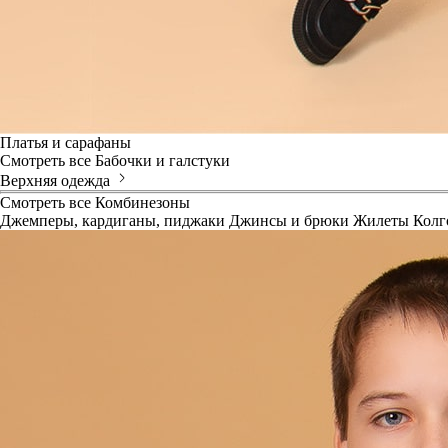
Платья и сарафаны
Смотреть все
Бабочки и галстуки
Верхняя одежда
Смотреть все
Комбинезоны
Джемперы, кардиганы, пиджаки
Джинсы и брюки
Жилеты
Колг