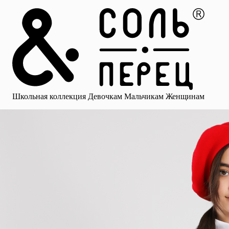
Главная
Каталог
Избранное
Профиль
Корзина
Школьная коллекция
Девочкам
Мальчикам
Женщинам
Малыша
Смотреть все
Аксессуары
Блузки
Брюки для девочек
Брюки для 
Школьная коллекция
Девочкам
Мальчикам
Женщинам
для девочек
Носки
Рубашки
Платья и сарафаны
Юбки