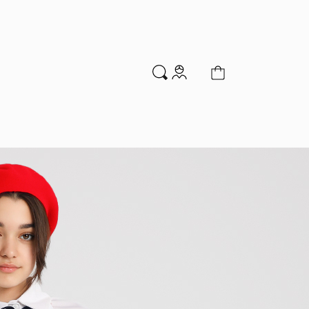
м
Аксессуары
Новинки
Распродажа
мальчиков
Водолазки
Гольфы и колготки
Джемперы и кардиганы