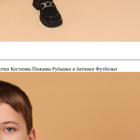
отки
Костюмы
Пижамы
Рубашки и батники
Футболки