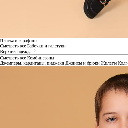
Платья и сарафаны
Смотреть все
Бабочки и галстуки
Верхняя одежда
Смотреть все
Комбинезоны
Джемперы, кардиганы, пиджаки
Джинсы и брюки
Жилеты
Колг