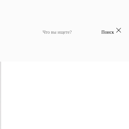
Поиск
 для девочек
Джемперы и кардиганы для мальчиков
Костюмы