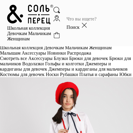
Главная
Каталог
Поиск
Школьная коллекция
Избранное
Девочкам
Мальчикам
Женщинам
Профиль
Корзина
Школьная коллекция
Девочкам
Мальчикам
Женщинам
Малышам
Аксессуары
Новинки
Распродажа
Смотреть все
Аксессуары
Блузки
Брюки для девочек
Брюки для
мальчиков
Водолазки
Гольфы и колготки
Джемперы и
кардиганы для девочек
Джемперы и кардиганы для мальчиков
Костюмы для девочек
Носки
Рубашки
Платья и сарафаны
Юбки