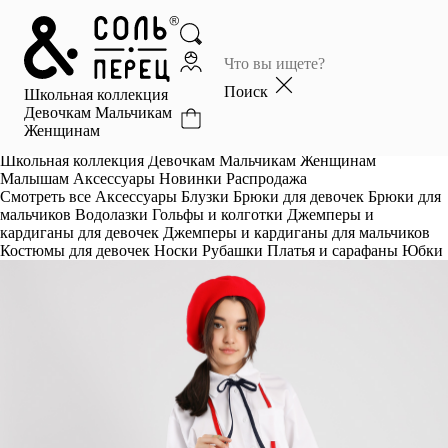
Главная
Каталог
Поиск
Школьная коллекция
Избранное
Девочкам
Мальчикам
Женщинам
Профиль
Корзина
Школьная коллекция
Девочкам
Мальчикам
Женщинам
Малышам
Аксессуары
Новинки
Распродажа
Смотреть все
Аксессуары
Блузки
Брюки для девочек
Брюки для
мальчиков
Водолазки
Гольфы и колготки
Джемперы и
кардиганы для девочек
Джемперы и кардиганы для мальчиков
Костюмы для девочек
Носки
Рубашки
Платья и сарафаны
Юбки