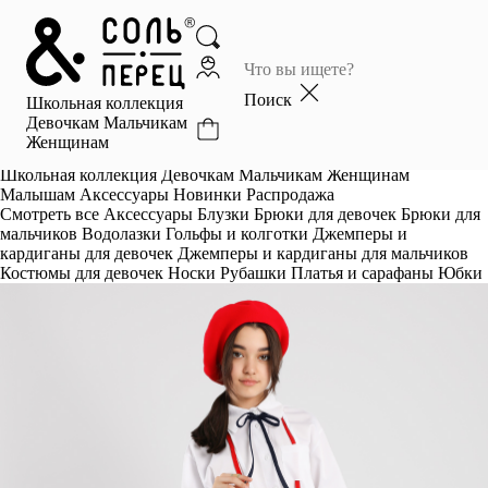
Главная
Каталог
Поиск
Школьная коллекция
Избранное
Девочкам
Мальчикам
Женщинам
Профиль
Корзина
Школьная коллекция
Девочкам
Мальчикам
Женщинам
Малышам
Аксессуары
Новинки
Распродажа
Смотреть все
Аксессуары
Блузки
Брюки для девочек
Брюки для
мальчиков
Водолазки
Гольфы и колготки
Джемперы и
кардиганы для девочек
Джемперы и кардиганы для мальчиков
Костюмы для девочек
Носки
Рубашки
Платья и сарафаны
Юбки