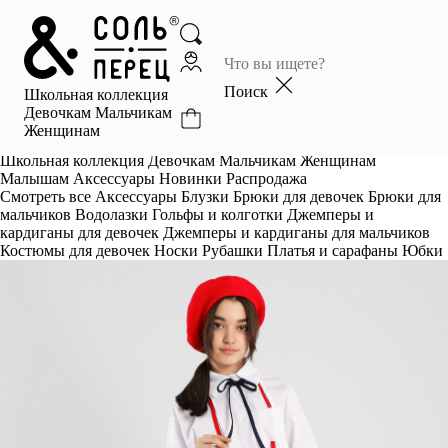
Главная
Каталог
Поиск
Школьная коллекция
Избранное
Девочкам
Мальчикам
Женщинам
Профиль
Корзина
Школьная коллекция
Девочкам
Мальчикам
Женщинам
Малышам
Аксессуары
Новинки
Распродажа
Смотреть все
Аксессуары
Блузки
Брюки для девочек
Брюки для
мальчиков
Водолазки
Гольфы и колготки
Джемперы и
кардиганы для девочек
Джемперы и кардиганы для мальчиков
Костюмы для девочек
Носки
Рубашки
Платья и сарафаны
Юбки