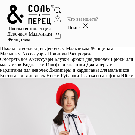
Главная
Каталог
Поиск
Школьная коллекция
Избранное
Девочкам
Мальчикам
Женщинам
Профиль
Корзина
Школьная коллекция
Девочкам
Мальчикам
Женщинам
Малышам
Аксессуары
Новинки
Распродажа
Смотреть все
Аксессуары
Блузки
Брюки для девочек
Брюки для
мальчиков
Водолазки
Гольфы и колготки
Джемперы и
кардиганы для девочек
Джемперы и кардиганы для мальчиков
Костюмы для девочек
Носки
Рубашки
Платья и сарафаны
Юбки