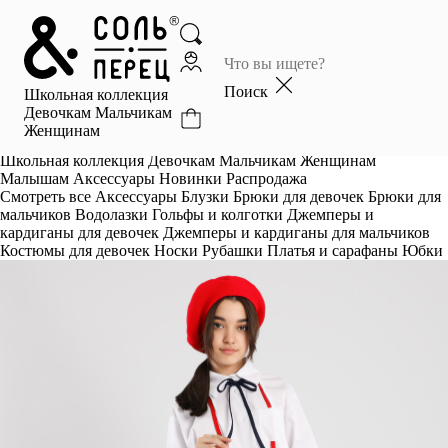
Главная
Каталог
Поиск
Школьная коллекция
Избранное
Девочкам
Мальчикам
Женщинам
Профиль
Корзина
Школьная коллекция
Девочкам
Мальчикам
Женщинам
Малышам
Аксессуары
Новинки
Распродажа
Смотреть все
Аксессуары
Блузки
Брюки для девочек
Брюки для
мальчиков
Водолазки
Гольфы и колготки
Джемперы и
кардиганы для девочек
Джемперы и кардиганы для мальчиков
Костюмы для девочек
Носки
Рубашки
Платья и сарафаны
Юбки