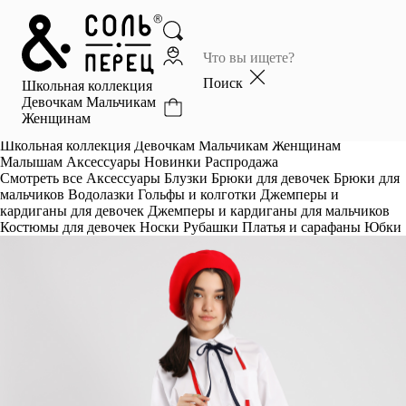
Главная
Каталог
Поиск
Школьная коллекция
Избранное
Девочкам
Мальчикам
Женщинам
Профиль
Корзина
Школьная коллекция
Девочкам
Мальчикам
Женщинам
Малышам
Аксессуары
Новинки
Распродажа
Смотреть все
Аксессуары
Блузки
Брюки для девочек
Брюки для
мальчиков
Водолазки
Гольфы и колготки
Джемперы и
кардиганы для девочек
Джемперы и кардиганы для мальчиков
Костюмы для девочек
Носки
Рубашки
Платья и сарафаны
Юбки