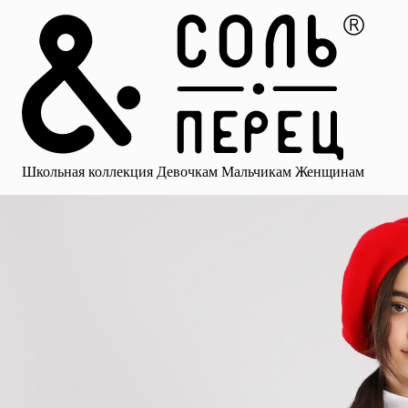
Главная
Каталог
Избранное
Профиль
Корзина
Школьная коллекция
Девочкам
Мальчикам
Женщинам
Малыша
Смотреть все
Аксессуары
Блузки
Брюки для девочек
Брюки для 
Школьная коллекция
Девочкам
Мальчикам
Женщинам
для девочек
Носки
Рубашки
Платья и сарафаны
Юбки