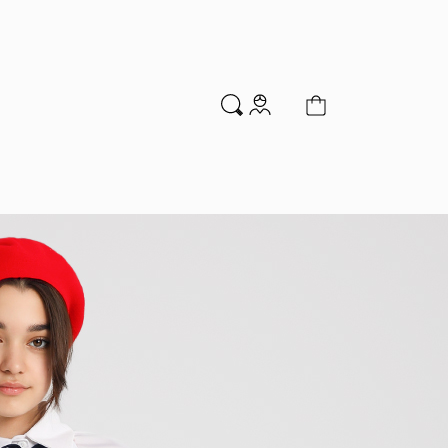
м
Аксессуары
Новинки
Распродажа
мальчиков
Водолазки
Гольфы и колготки
Джемперы и кардиганы