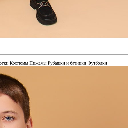
отки
Костюмы
Пижамы
Рубашки и батники
Футболки