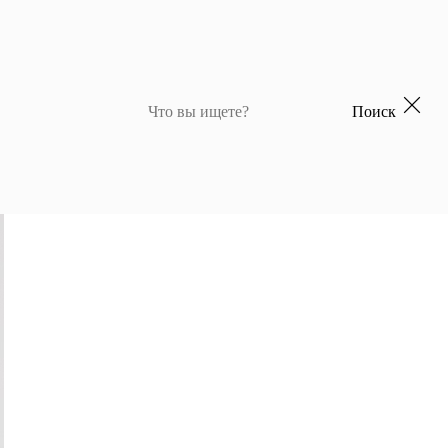
Поиск
 для девочек
Джемперы и кардиганы для мальчиков
Костюмы