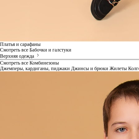
Платья и сарафаны
Смотреть все
Бабочки и галстуки
Верхняя одежда
Смотреть все
Комбинезоны
Джемперы, кардиганы, пиджаки
Джинсы и брюки
Жилеты
Колг