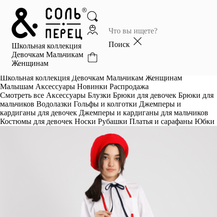
Главная
Каталог
Поиск
Школьная коллекция
Избранное
Девочкам
Мальчикам
Женщинам
Профиль
Корзина
Школьная коллекция
Девочкам
Мальчикам
Женщинам
Малышам
Аксессуары
Новинки
Распродажа
Смотреть все
Аксессуары
Блузки
Брюки для девочек
Брюки для
мальчиков
Водолазки
Гольфы и колготки
Джемперы и
кардиганы для девочек
Джемперы и кардиганы для мальчиков
Костюмы для девочек
Носки
Рубашки
Платья и сарафаны
Юбки