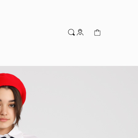
м
Аксессуары
Новинки
Распродажа
мальчиков
Водолазки
Гольфы и колготки
Джемперы и кардиганы