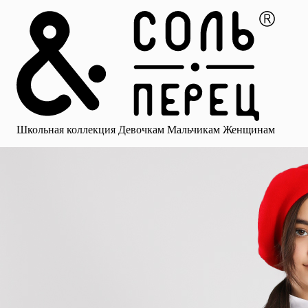
Главная
Каталог
Избранное
Профиль
Корзина
Школьная коллекция
Девочкам
Мальчикам
Женщинам
Малыша
Смотреть все
Аксессуары
Блузки
Брюки для девочек
Брюки для 
Школьная коллекция
Девочкам
Мальчикам
Женщинам
для девочек
Носки
Рубашки
Платья и сарафаны
Юбки