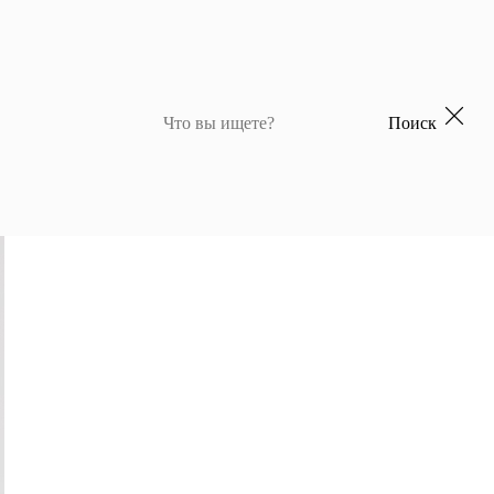
Поиск
 для девочек
Джемперы и кардиганы для мальчиков
Костюмы