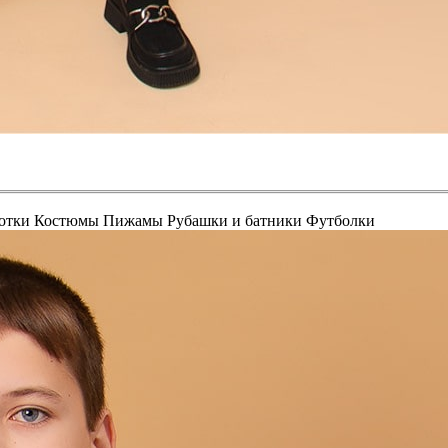
отки
Костюмы
Пижамы
Рубашки и батники
Футболки