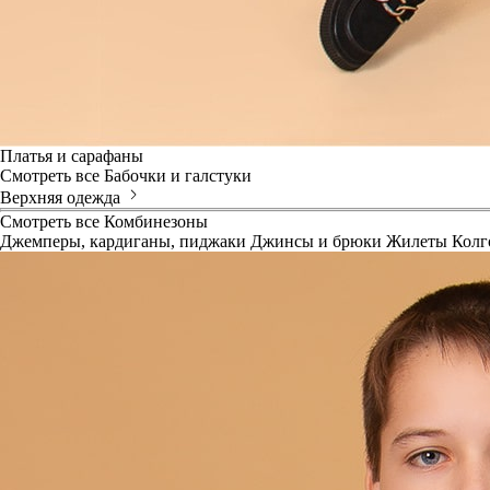
Платья и сарафаны
Смотреть все
Бабочки и галстуки
Верхняя одежда
Смотреть все
Комбинезоны
Джемперы, кардиганы, пиджаки
Джинсы и брюки
Жилеты
Колг