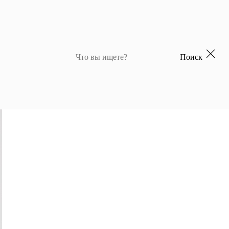
Поиск
 для девочек
Джемперы и кардиганы для мальчиков
Костюмы