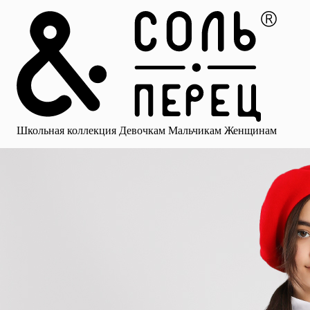
Главная
Каталог
Избранное
Профиль
Корзина
Школьная коллекция
Девочкам
Мальчикам
Женщинам
Малыша
Смотреть все
Аксессуары
Блузки
Брюки для девочек
Брюки для 
Школьная коллекция
Девочкам
Мальчикам
Женщинам
для девочек
Носки
Рубашки
Платья и сарафаны
Юбки