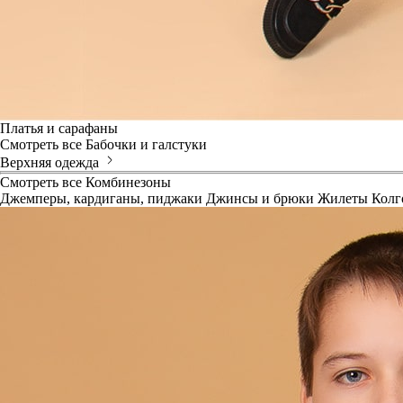
Платья и сарафаны
Смотреть все
Бабочки и галстуки
Верхняя одежда
Смотреть все
Комбинезоны
Джемперы, кардиганы, пиджаки
Джинсы и брюки
Жилеты
Колг