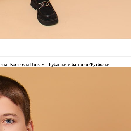
отки
Костюмы
Пижамы
Рубашки и батники
Футболки