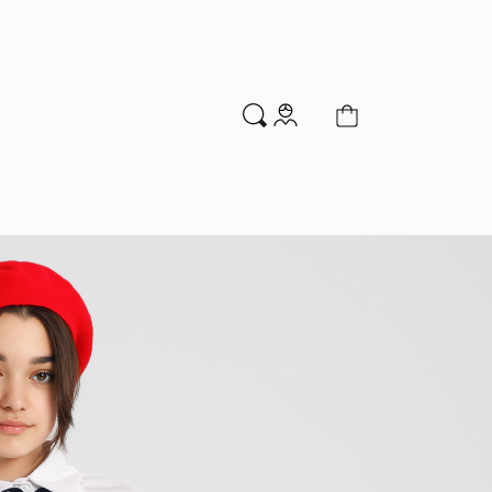
м
Аксессуары
Новинки
Распродажа
мальчиков
Водолазки
Гольфы и колготки
Джемперы и кардиганы