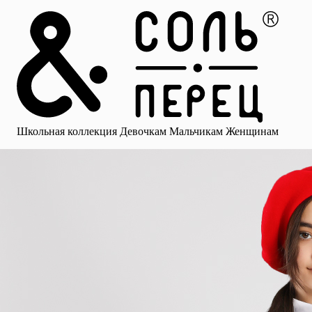
Главная
Каталог
Избранное
Профиль
Корзина
Школьная коллекция
Девочкам
Мальчикам
Женщинам
Малыша
Смотреть все
Аксессуары
Блузки
Брюки для девочек
Брюки для 
Школьная коллекция
Девочкам
Мальчикам
Женщинам
для девочек
Носки
Рубашки
Платья и сарафаны
Юбки