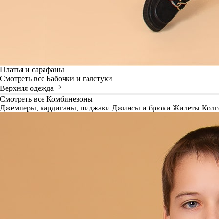
Платья и сарафаны
Смотреть все
Бабочки и галстуки
Верхняя одежда
Смотреть все
Комбинезоны
Джемперы, кардиганы, пиджаки
Джинсы и брюки
Жилеты
Колг