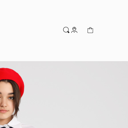
м
Аксессуары
Новинки
Распродажа
мальчиков
Водолазки
Гольфы и колготки
Джемперы и кардиганы