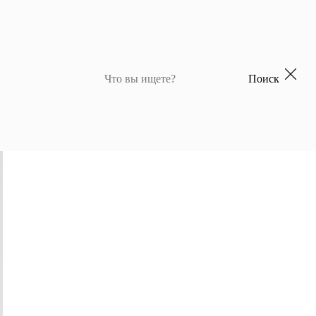
Поиск
 для девочек
Джемперы и кардиганы для мальчиков
Костюмы