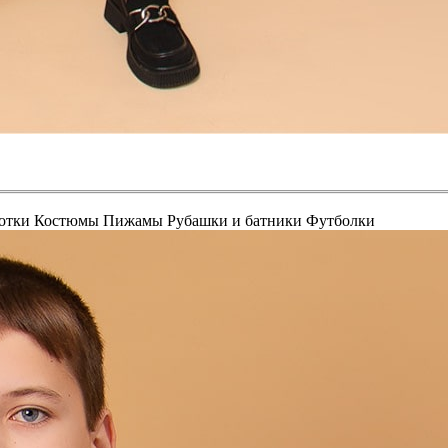
отки
Костюмы
Пижамы
Рубашки и батники
Футболки