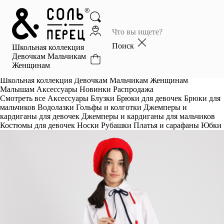
Главная
Каталог
Поиск
Школьная коллекция
Избранное
Девочкам
Мальчикам
Женщинам
Профиль
Корзина
Школьная коллекция
Девочкам
Мальчикам
Женщинам
Малышам
Аксессуары
Новинки
Распродажа
Смотреть все
Аксессуары
Блузки
Брюки для девочек
Брюки для
мальчиков
Водолазки
Гольфы и колготки
Джемперы и
кардиганы для девочек
Джемперы и кардиганы для мальчиков
Костюмы для девочек
Носки
Рубашки
Платья и сарафаны
Юбки