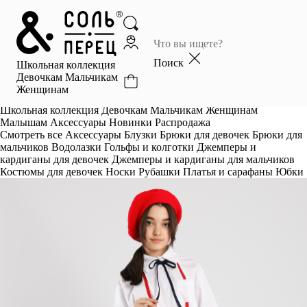
Главная
Каталог
Поиск
Школьная коллекция
Избранное
Девочкам
Мальчикам
Женщинам
Профиль
Корзина
Школьная коллекция
Девочкам
Мальчикам
Женщинам
Малышам
Аксессуары
Новинки
Распродажа
Смотреть все
Аксессуары
Блузки
Брюки для девочек
Брюки для
мальчиков
Водолазки
Гольфы и колготки
Джемперы и
кардиганы для девочек
Джемперы и кардиганы для мальчиков
Костюмы для девочек
Носки
Рубашки
Платья и сарафаны
Юбки