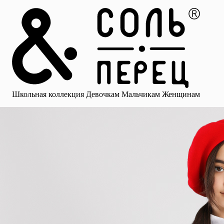
Главная
Каталог
Избранное
Профиль
Корзина
Школьная коллекция
Девочкам
Мальчикам
Женщинам
Малыша
Смотреть все
Аксессуары
Блузки
Брюки для девочек
Брюки для 
Школьная коллекция
Девочкам
Мальчикам
Женщинам
для девочек
Носки
Рубашки
Платья и сарафаны
Юбки