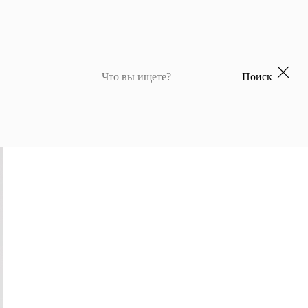
Поиск
 для девочек
Джемперы и кардиганы для мальчиков
Костюмы