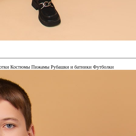
отки
Костюмы
Пижамы
Рубашки и батники
Футболки