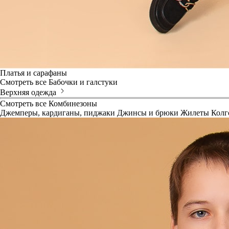
Платья и сарафаны
Смотреть все
Бабочки и галстуки
Верхняя одежда
Смотреть все
Комбинезоны
Джемперы, кардиганы, пиджаки
Джинсы и брюки
Жилеты
Колг