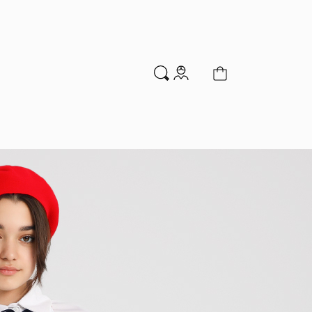
м
Аксессуары
Новинки
Распродажа
мальчиков
Водолазки
Гольфы и колготки
Джемперы и кардиганы