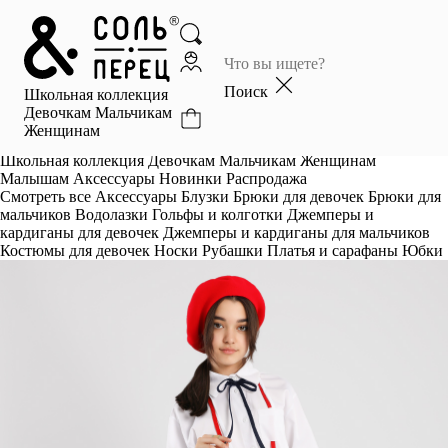
Главная
Каталог
Поиск
Школьная коллекция
Избранное
Девочкам
Мальчикам
Женщинам
Профиль
Корзина
Школьная коллекция
Девочкам
Мальчикам
Женщинам
Малышам
Аксессуары
Новинки
Распродажа
Смотреть все
Аксессуары
Блузки
Брюки для девочек
Брюки для
мальчиков
Водолазки
Гольфы и колготки
Джемперы и
кардиганы для девочек
Джемперы и кардиганы для мальчиков
Костюмы для девочек
Носки
Рубашки
Платья и сарафаны
Юбки