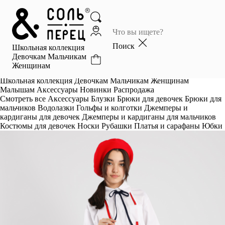
Главная
Каталог
Поиск
Школьная коллекция
Избранное
Девочкам
Мальчикам
Женщинам
Профиль
Корзина
Школьная коллекция
Девочкам
Мальчикам
Женщинам
Малышам
Аксессуары
Новинки
Распродажа
Смотреть все
Аксессуары
Блузки
Брюки для девочек
Брюки для
мальчиков
Водолазки
Гольфы и колготки
Джемперы и
кардиганы для девочек
Джемперы и кардиганы для мальчиков
Костюмы для девочек
Носки
Рубашки
Платья и сарафаны
Юбки