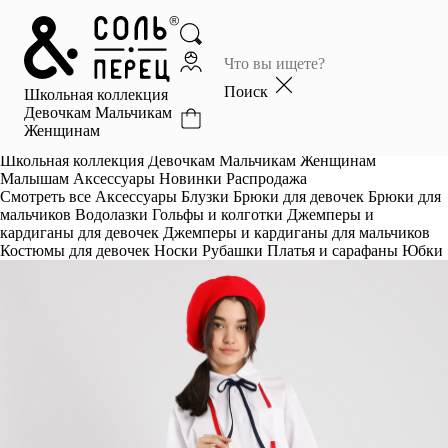
Главная
Каталог
Поиск
Школьная коллекция
Избранное
Девочкам
Мальчикам
Женщинам
Профиль
Корзина
Школьная коллекция
Девочкам
Мальчикам
Женщинам
Малышам
Аксессуары
Новинки
Распродажа
Смотреть все
Аксессуары
Блузки
Брюки для девочек
Брюки для
мальчиков
Водолазки
Гольфы и колготки
Джемперы и
кардиганы для девочек
Джемперы и кардиганы для мальчиков
Костюмы для девочек
Носки
Рубашки
Платья и сарафаны
Юбки