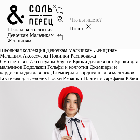
Главная
Каталог
Поиск
Школьная коллекция
Избранное
Девочкам
Мальчикам
Женщинам
Профиль
Корзина
Школьная коллекция
Девочкам
Мальчикам
Женщинам
Малышам
Аксессуары
Новинки
Распродажа
Смотреть все
Аксессуары
Блузки
Брюки для девочек
Брюки для
мальчиков
Водолазки
Гольфы и колготки
Джемперы и
кардиганы для девочек
Джемперы и кардиганы для мальчиков
Костюмы для девочек
Носки
Рубашки
Платья и сарафаны
Юбки